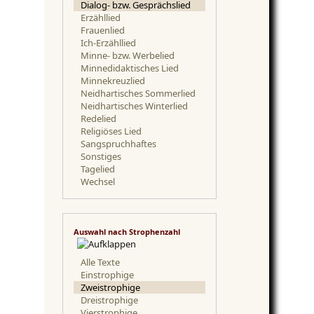
Dialog- bzw. Gesprächslied
Erzähllied
Frauenlied
Ich-Erzähllied
Minne- bzw. Werbelied
Minnedidaktisches Lied
Minnekreuzlied
Neidhartisches Sommerlied
Neidhartisches Winterlied
Redelied
Religiöses Lied
Sangspruchhaftes
Sonstiges
Tagelied
Wechsel
Auswahl nach Strophenzahl
Alle Texte
Einstrophige
Zweistrophige
Dreistrophige
Vierstrophige