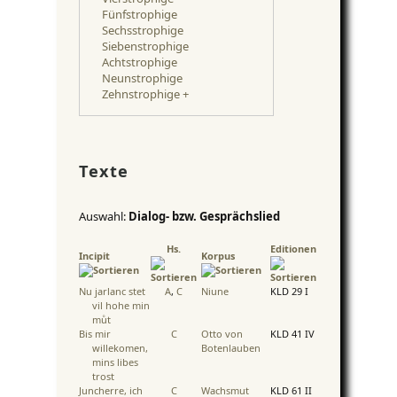
Fünfstrophige
Sechsstrophige
Siebenstrophige
Achtstrophige
Neunstrophige
Zehnstrophige +
Texte
Auswahl:
Dialog- bzw. Gesprächslied
Hs.
Editionen
Incipit
Korpus
Nu jarlanc stet
A
,
C
Niune
KLD 29 I
vil hohe min
muͦt
Bis mir
C
Otto von
KLD 41 IV
willekomen,
Botenlauben
mins libes
trost
Juncherre, ich
C
Wachsmut
KLD 61 II