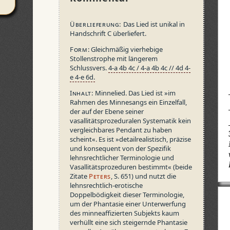
Überlieferung:
Das Lied ist unikal in
Handschrift C überliefert.
Form
:
Gleichmäßig vierhebige
Stollenstrophe mit längerem
Schlussvers.
4-a 4b 4c / 4-a 4b 4c // 4d 4-
e 4-e 6d.
Inhalt:
Minnelied. Das Lied ist »im
Rahmen des Minnesangs ein Einzelfall,
der auf der Ebene seiner
vasallitätsprozeduralen Systematik kein
vergleichbares Pendant zu haben
scheint«. Es ist »detailrealistisch, präzise
und konsequent von der Spezifik
lehnsrechtlicher Terminologie und
Vasallitätsprozeduren bestimmt« (beide
Zitate
Peters
, S.
651) und nutzt die
lehnsrechtlich-erotische
Doppelbödigkeit dieser Terminologie,
um der Phantasie einer Unterwerfung
des minneaffizierten Subjekts kaum
verhüllt eine sich steigernde Phantasie