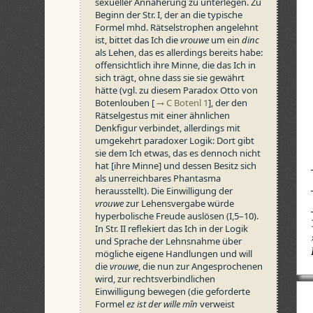
sexueller Annäherung zu unterlegen. Zu
Beginn der Str. I, der an die typische
Formel mhd. Rätsel­stro­phen angelehnt
ist, bittet das Ich die
vrouwe
um ein
dinc
als Lehen, das es allerdings bereits habe:
offensichtlich ihre Minne, die das Ich in
sich trägt, ohne dass sie sie gewährt
hätte (vgl. zu diesem Paradox Otto von
Botenlouben [
C Botenl 1
], der den
Rätselgestus mit einer ähnlichen
Denkfigur verbindet, allerdings mit
umgekehrt paradoxer Logik: Dort gibt
sie dem Ich etwas, das es dennoch nicht
hat [ihre Minne] und dessen Besitz sich
als unerreichbares Phantasma
herausstellt). Die Einwilligung der
vrouwe
zur Lehensvergabe würde
hyperbolische Freude auslösen (I,5–10).
In Str. II reflekiert das Ich in der Logik
und Sprache der Lehnsnahme über
mögliche eigene Handlungen und will
die
vrouwe
, die nun zur Angesprochenen
wird, zur rechtsverbindlichen
Einwilligung bewegen (die geforderte
Formel
ez ist der wille mîn
verweist