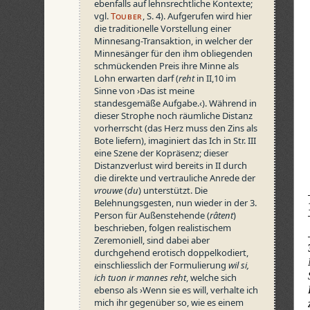
ebenfalls auf lehnsrechtliche Kontexte;
vgl.
Touber
, S.
4). Aufgerufen wird hier
die traditionelle Vorstellung einer
Minnesang-Transaktion, in welcher der
Minnesänger für den ihm obliegenden
schmückenden Preis ihre Minne als
Lohn erwarten darf (
reht
in II,10 im
Sinne von ›Das ist meine
standesgemäße Aufgabe.‹). Während in
dieser Strophe noch räumliche Distanz
vorherrscht (das Herz muss den Zins als
Bote liefern), imaginiert das Ich in Str. III
eine Szene der Kopräsenz; dieser
Distanzverlust wird bereits in II durch
die direkte und vertrauliche Anrede der
vrouwe
(
du
) unterstützt. Die
Belehnungsgesten, nun wieder in der 3.
Person für Außenstehende (
râtent
)
beschrieben, folgen realistischem
Zeremoniell, sind dabei aber
durchgehend erotisch doppelkodiert,
einschliesslich der Formulierung
wil si,
ich tuon ir mannes reht
, welche sich
ebenso als ›Wenn sie es will, verhalte ich
mich ihr gegenüber so, wie es einem