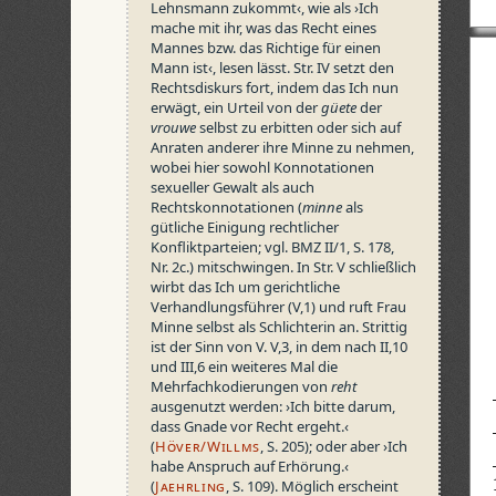
Lehnsmann zukommt‹, wie als ›Ich
mache mit ihr, was das Recht eines
Mannes bzw. das Richtige für einen
Mann ist‹, lesen lässt. Str. IV setzt den
Rechtsdiskurs fort, indem das Ich nun
erwägt, ein Urteil von der
güete
der
vrouwe
selbst zu erbitten oder sich auf
Anraten anderer ihre Minne zu nehmen,
wobei hier sowohl Konnotationen
sexueller Gewalt als auch
Rechtskonnotationen (
minne
als
gütliche Einigung rechtlicher
Konfliktparteien; vgl. BMZ II/1, S.
178,
Nr.
2c.) mitschwingen. In Str. V schließlich
wirbt das Ich um gerichtliche
Verhandlungsführer (V,1) und ruft Frau
Minne selbst als Schlichterin an. Strittig
ist der Sinn von V. V,3, in dem nach II,10
und III,6 ein weiteres Mal die
Mehrfachkodierungen von
reht
ausgenutzt werden: ›Ich bitte darum,
dass Gnade vor Recht ergeht.‹
(
Höver/Willms
, S.
205); oder aber ›Ich
habe Anspruch auf Erhörung.‹
(
Jaehrling
, S.
109). Möglich erscheint