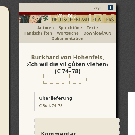
|
Login
Autoren
Spruchtöne
Texte
Handschriften
Wortsuche
Download/API
Dokumentation
Burkhard von Hohenfels
,
›Ich wil die vil guͦten vlehen‹
(C 74–78)
Überlieferung
C Burk 74–78
Kommentar