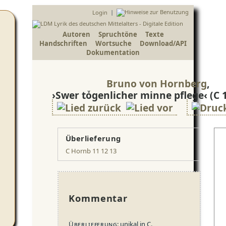
|
Login
Autoren
Spruchtöne
Texte
Handschriften
Wortsuche
Download/API
Dokumentation
Bruno von Hornberg
,
›Swer toͮgenlicher minne pflege‹
(C 
Überlieferung
C Hornb 11 12 13
Kommentar
Überlieferung
: unikal in C.