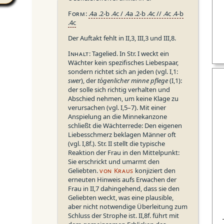
Form
:
.4a .2-b .4c / .4a .2-b .4c // .4c .4-b
.4c
Der Auftakt fehlt in II,3, III,3 und III,8.
Inhalt
: Tagelied. In Str. I weckt ein
Wächter kein spezifisches Liebespaar,
sondern richtet sich an jeden (vgl. I,1:
swer
), der
toͮgenlicher minne pflege
(I,1):
der solle sich richtig verhalten und
Abschied nehmen, um keine Klage zu
verursachen (vgl. I,5–7). Mit einer
Anspielung an die Minnekanzone
schließt die Wächterrede: Den eigenen
Liebesschmerz beklagen Männer oft
(vgl. I,8f.). Str. II stellt die typische
Reaktion der Frau in den Mittelpunkt:
Sie erschrickt und umarmt den
Geliebten.
von Kraus
konjiziert den
erneuten Hinweis aufs Erwachen der
Frau in II,7 dahingehend, dass sie den
Geliebten weckt, was eine plausible,
aber nicht notwendige Überleitung zum
Schluss der Strophe ist. II,8f. führt mit